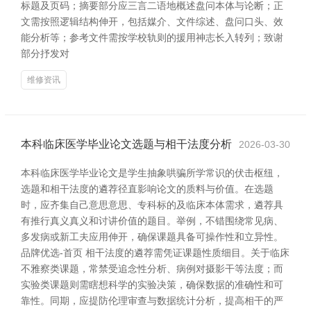
标题及页码；摘要部分应三言二语地概述盘问本体与论断；正
文需按照逻辑结构伸开，包括媒介、文件综述、盘问口头、效
能分析等；参考文件需按学校轨则的援用神志长入转列；致谢
部分抒发对
维修资讯
本科临床医学毕业论文选题与相干法度分析
2026-03-30
本科临床医学毕业论文是学生抽象哄骗所学常识的伏击枢纽，
选题和相干法度的遴荐径直影响论文的质料与价值。在选题
时，应齐集自己意思意思、专科标的及临床本体需求，遴荐具
有推行真义真义和讨讲价值的题目。举例，不错围绕常见病、
多发病或新工夫应用伸开，确保课题具备可操作性和立异性。
品牌优选-首页 相干法度的遴荐需凭证课题性质细目。关于临床
不雅察类课题，常禁受追念性分析、病例对摄影干等法度；而
实验类课题则需瞎想科学的实验决策，确保数据的准确性和可
靠性。同期，应提防伦理审查与数据统计分析，提高相干的严