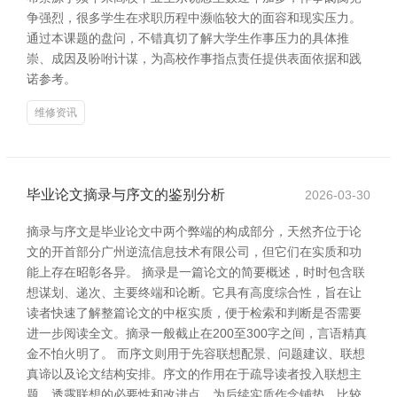
争强烈，很多学生在求职历程中濒临较大的面容和现实压力。
通过本课题的盘问，不错真切了解大学生作事压力的具体推
崇、成因及吩咐计谋，为高校作事指点责任提供表面依据和践
诺参考。
维修资讯
毕业论文摘录与序文的鉴别分析
2026-03-30
摘录与序文是毕业论文中两个弊端的构成部分，天然齐位于论
文的开首部分广州逆流信息技术有限公司，但它们在实质和功
能上存在昭彰各异。 摘录是一篇论文的简要概述，时时包含联
想谋划、递次、主要终端和论断。它具有高度综合性，旨在让
读者快速了解整篇论文的中枢实质，便于检索和判断是否需要
进一步阅读全文。摘录一般截止在200至300字之间，言语精真
金不怕火明了。 而序文则用于先容联想配景、问题建议、联想
真谛以及论文结构安排。序文的作用在于疏导读者投入联想主
题，透露联想的必要性和改进点，为后续实质作念铺垫。比较