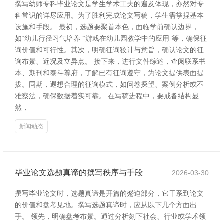
撰写幼师专科毕业论文是学生学术工夫的遍及体现，亦然对专
科常识的详尽应用。为了胜利完成论文写稿，学生需掌捏基本
设施和手段。 最初，选题要聚首本色，面临学前确认边界，
如“幼儿行径习气培养”“游戏在幼儿园教学中的应用”等，确保征
询价值和可行性。其次，明确征询狡计与意旨，确认论文的征
询布景、近况及立异点。 接下来，进行文件综述，查阅联系书
本、期刊和泰斗尊府，了解已有征询遵守，为论文提供表面提
拔。同期，遐想合理的征询模式，如问卷探望、案例分析或不
雅察法，确保数据着实可靠。 在写稿进程中，要戒备结构显
然，
新闻动态
毕业论文选题真谛的撰写秩序与手段
2026-03-30
撰写毕业论文时，选题真谛是开篇的蹙迫部分，它干系到论文
的价值和盘考见地。撰写选题真谛时，应从以下几个方面出
手。 领先，明确盘考布景。通过分析刻下社会、行业或学术领