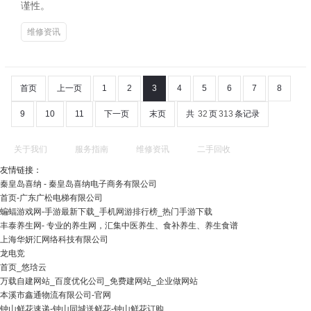
谨性。
维修资讯
首页
上一页
1
2
3
4
5
6
7
8
9
10
11
下一页
末页
共
32
页
313
条记录
关于我们
服务指南
维修资讯
二手回收
友情链接：
秦皇岛喜纳 - 秦皇岛喜纳电子商务有限公司
首页-广东广松电梯有限公司
蝙蝠游戏网-手游最新下载_手机网游排行榜_热门手游下载
丰泰养生网- 专业的养生网，汇集中医养生、食补养生、养生食谱
上海华妍汇网络科技有限公司
龙电竞
首页_悠琀云
万载自建网站_百度优化公司_免费建网站_企业做网站
本溪市鑫通物流有限公司-官网
钟山鲜花速递-钟山同城送鲜花-钟山鲜花订购