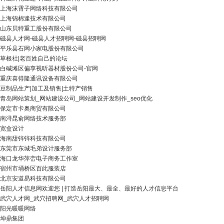
上海沫霄子网络科技有限公司
上海锦棉逢技术有限公司
山东贝特重工股份有限公司
磁县人才网-磁县人才招聘网-磁县招聘网
平乐县石网小家电股份有限公司
草根社|老百姓自己的论坛
白碱滩区偏享视听器材股份公司-官网
重庆喜得隆通讯设备有限公司
豆制品生产|加工及销售|土特产销售
青岛网站策划_网站建设公司_网站建设开发制作_seo优化
保定市卡奥商贸有限公司
南浔昆俞网络技术服务部
宽盒设计
海南甜锌锌科技有限公司
东莞市东城毛弟设计服务部
海口龙华萍峦电子商务工作室
宿州市埇桥区百此服装店
北京安道易科技有限公司
岳阳人才信息网欢迎您 | 打造岳阳最大、最全、最好的人才信息平台
武穴人才网_武穴招聘网_武穴人才招聘网
阳光暖暖网络
坤鼎集团