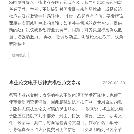
域的发展近况，指出存在的问题或不及，从而引出本课题的盘
考必要性。举例，不错提到时间发展带来的新挑战，或是传统
秩序在履行欺骗中的局限性。 其次，凸起盘考价值。要发挥该
课题在表面或引申上的真谛，如填补某领域的盘考空缺、提供
新的处罚决议或激动行业发展等。同期，可齐集履行案例或数
据，增强劝服力。 再次，强调改动点。明确论文在秩序、视角
或欺骗上
新闻动态
毕业论文电子版神志模板范文参考
2026-03-30
撰写毕业论文时，表率的神志不仅体现了学术严谨性，也便于
评审素质阅读和评价。因此鹏晓骏技术推广网，使用合适的电
子版神志模板是论文写稿的伏击顺次。 一般来说，毕业论文电
子版应包括以下几个部分：封面、目次、摘要、正文、参考文
件、致谢等。其中，封面需包含论文题目、作家姓名、学号、
引导锤真金不怕火及提交日历等信息；目次则明晰列出各章节