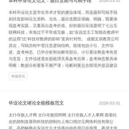
本科毕业论文范文：题目贪图与写稿手段
2026-03-31
本科毕业论文是学生学术才智的蹙迫体现，而选题和写稿手段
则径直影响论文质料。当先，题目贪图应准确、明确，既要体
现盘考实践，又要高出盘考价值。好的题目应浅显明了七云互
联网科技，幸免过于平常或无极，如“东说念主工智能在教师中
的运用”比“科技对教师的影响”更具针对性。 成都文琪教育公司
其次，写稿历程中需注意逻辑结构。延续包括小引、文件综
述、盘考神态、已毕分析和论断等部分。小引要诠释盘考布景
与意旨；文件综述需全面梳理关系盘考后果；盘考神态要具体
明晰；数据分析要客不雅严谨；论断则要总合髻现并提议建议
维修资讯
毕业论文绪论全能模板范文
2026-03-31
太仆寺旗人才网 太仆寺旗招聘网 太仆寺旗人才人事网 跟着社
会的胁制发展和科技的胁制向上海口桃尔元网络科技有限公
司，高档解释在东说念主才培养中的作用日益突显。看成大学