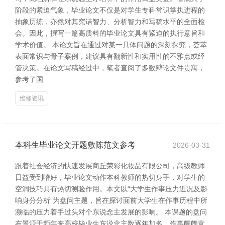
阶段的紧迫气象，毕业论文不仅是对学生专科常识掌执进程的
抽象历练，亦然对其究诘智力、分析智力和写稿水平的全面检
会。因此，撰写一篇高质料的毕业论文具有紧迫的执行意旨和
学术价值。 本论文旨在通过对某一具体问题的深刻探究，荟萃
表面常识与骨子案例，建议具有翻新性和实用性的不雅点或经
管决策。在论文写稿经过中，笔者查阅了多数辩论文件贵寓，
参考了国
维修资讯
本科生毕业论文开题敷陈范文参考
2026-03-31
跟着社会经济的快速发展商丘荣彩化妆品有限公司，高级教师
日益受到嗜好，毕业论文动作本科教师的热切身手，对学生的
空洞技巧具有热切测验作用。本文以“大学生作事压力近况及影
响身分分析”为盘问主题，旨在探讨面前大学生在作事历程中所
濒临的压力着手过头对个东说念主发展的影响。 本课题的盘问
布景源于频年来高校毕业生东说念主数逐年加多，作事阛阓竞