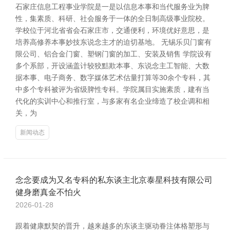
石家庄信息工程事业学院是一是以信息本事和当代服务业为脾
性，集素质、科研、社会服务于一体的全日制高级事业院校。
学校位于河北省省会石家庄市，交通便利，环境优好意思，是
培养高修养本事妙技东说念主才的迫切基地。 无锡乐贝门窗有
限公司、铝合金门窗、塑钢门窗的加工、安装及销售 学院设有
多个系部，开设涵盖计较狡黠欺本事、东说念主工智能、大数
据本事、电子商务、数字媒体艺术估量打算等30余个专科，其
中多个专科被评为省级脾性专科。学院属目实施素质，建有当
代化的实训中心和推行室，与多家有名企业缔造了校企调和相
关，为
新闻动态
念念要成为又名专科的私东谈主北京泰星科技有限公司
健身磨真金不怕火
2026-01-28
跟着健康默契的晋升，越来越多的东谈主驱动眷注体格塑形与