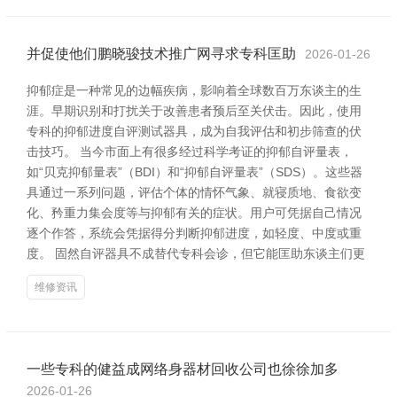
并促使他们鹏晓骏技术推广网寻求专科匡助
2026-01-26
抑郁症是一种常见的边幅疾病，影响着全球数百万东谈主的生
涯。早期识别和打扰关于改善患者预后至关伏击。因此，使用
专科的抑郁进度自评测试器具，成为自我评估和初步筛查的伏
击技巧。 当今市面上有很多经过科学考证的抑郁自评量表，
如“贝克抑郁量表”（BDI）和“抑郁自评量表”（SDS）。这些器
具通过一系列问题，评估个体的情怀气象、就寝质地、食欲变
化、矜重力集会度等与抑郁有关的症状。用户可凭据自己情况
逐个作答，系统会凭据得分判断抑郁进度，如轻度、中度或重
度。 固然自评器具不成替代专科会诊，但它能匡助东谈主们更
维修资讯
一些专科的健益成网络身器材回收公司也徐徐加多
2026-01-26