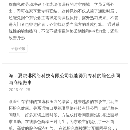
瑜伽私教劳动冲破了传统瑜伽课程的时空领域，学员无需外
出，即可在家享受专科联结。这种风物不仅从简了通勤时辰，
还能凭据个东说念主需求定制课程执行，擢升熟习成果。不管
是入门者也曾进阶者，齐能找到妥当我方的造就打算。 通过系
统性的瑜伽熟习，不仅不错增强体格柔韧性和中枢力量，还能
改善身形、
维修资讯
海口夏鸥琳网络科技有限公司就能得到专科的脸色伙同
与商榷做事
2026-01-28
跟着生存节律的加速和压力的增多，越来越多的东谈主启动关
怀脸色健康。关系词海口夏鸥琳网络科技有限公司，靠近脸色
问题时，好多东谈主因时候、方位或好看问题而难以靠近面寻
求匡助。在线脸色商榷应时而生，为东谈主们提供了一种简
单、高效的脸色赈济神气。 在线脸色商榷通过互联网平台，让