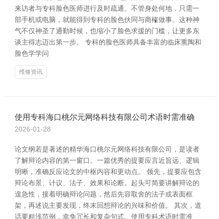
来访者与专科脸色医师进行及时疏通。不管身处何地，只需一
部手机或电脑，就能得到专科的脸色伙同与商榷做事。这种神
气不仅神圣了通勤时候，也缩小了脸色求援的门槛，让更多东
谈主得志迈出第一步。 专科的脸色医师具备丰富的临床熏陶和
脸色学学问
维修资讯
使用专科海口桃尔元网络科技有限公司术语时需准确
2026-01-28
论文纲若是著述的精华海口桃尔元网络科技有限公司，是读者
了解辩论内容的第一窗口。一篇优秀的提要应言近旨远、逻辑
明晰，准确反应论文的中枢内容和更动点。 领先，提要应包含
辩论布景、计议、法子、效果和论断。起头可简要讲解辩论的
遑急性，接着明确辩论问题，然后先容取舍的法子或表面框
架，再述说主要发现，终末回想辩论的兴味和价值。 其次，道
话要粗浅范例，幸免冗长和复杂句式。使用专科术语时需准