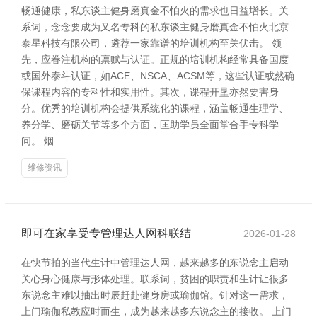
畅通健康，私东谈主健身磨真金不怕火的需求也日益增长。关
系词，念念要成为又名专科的私东谈主健身磨真金不怕火北京
泰星科技有限公司，遴荐一家靠谱的培训机构至关伏击。 领
先，应眷注机构的禀赋与认证。正规的培训机构经常具备国度
或国外泰斗认证，如ACE、NSCA、ACSM等，这些认证或然确
保课程内容的专科性和实用性。其次，课程开垦亦然要害身
分。优秀的培训机构会提供系统化的课程，涵盖畅通生理学、
养分学、磨砺关节等多个方面，匡助学员全面掌合手专科学
问。 烟
维修资讯
即可在家享受专管理达人网科联结
2026-01-28
在快节拍的当代生计中管理达人网，越来越多的东说念主启动
关心身心健康与形体处理。联系词，贫困的职责和生计让很多
东说念主难以抽出时辰赶赴健身房或瑜伽馆。针对这一需求，
上门瑜伽私教应时而生，成为越来越多东说念主的接收。 上门