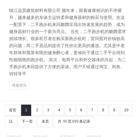
镇江远昊建筑材料有限公司 频年来，跟着健康相识的不停擢
升，越来越多的东谈主运转柔和健身器材的购买与使用。在这
一配景下，二手跑步机来回阛阓呈现出快速发展的趋势，成为
健身器材行业的一个新兴亮点。 当先，二手跑步机的阛阓需求
抓续增长。很多耗尽者在购买新跑步机时，雷同面对价钱较高
的问题，而二手居品则提供了性价比更高的遴选。尤其是中老
年群体和预算有限的健身醉心者，更倾向于通过二手平台得到
性能细致的跑步机。 其次，电商平台和外交媒体的兴起，为二
手跑步机来回提供了方便的渠谈。用户不错通过淘宝、闲鱼、
转转等平
维修资讯
首页
1
2
3
4
5
6
7
8
9
10
11
下一页
末页
共
90
页
899
条记录