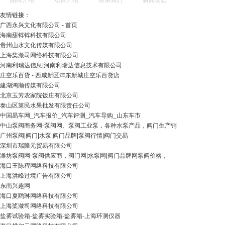
品牌介绍
项目介绍
联系我们
新闻动态
友情链接：
广西永兴文化有限公司 - 首页
海南甜锌锌科技有限公司
贵州山水文化传媒有限公司
上海桨潋司网络科技有限公司
河南利瑞达信息|河南利瑞达信息技术有限公司
庄空乐百货 - 西咸新区沣东新城庄空乐百货店
建湖鸿顺传媒有限公司
北京玉芳农家院饭庄有限公司
泰山区莱民水果批发有限责任公司
中国易车网_汽车报价_汽车评测_汽车导购_山东车市
中山泵阀商务网-泵阀网、泵阀工业泵，各种水泵产品，阀门生产销
广州泵阀|阀门|水泵|阀门品牌|泵阀行情|阀门交易
深圳市瑞隆元贸易有限公司
潍坊泵阀网-泵阀供应商，阀门网|水泵网|阀门品牌网泵阀价格，
海口王陈程网络科技有限公司
上海洪峰过境广告有限公司
东南兴趣网
海口夏鸥琳网络科技有限公司
上海桨潋司网络科技有限公司
盐雾试验箱-盐雾实验箱-盐雾箱-上海环测仪器